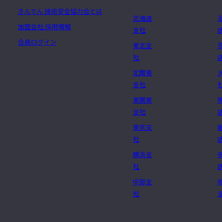
きんでん 技術安全協力会とは
北海道
加盟会社 採用情報
支社
会員ログイン
東北支
社
北関東
支社
東関東
支社
東京支
社
横浜支
社
中部支
社