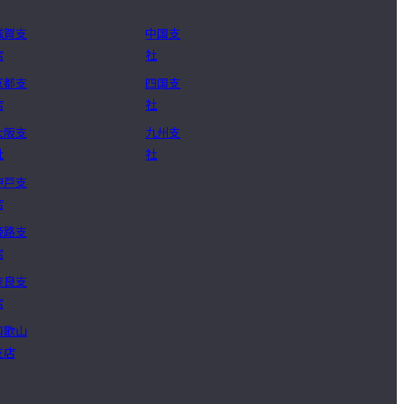
滋賀支
中国支
店
社
京都支
四国支
店
社
大阪支
九州支
社
社
神戸支
店
姫路支
店
奈良支
店
和歌山
支店